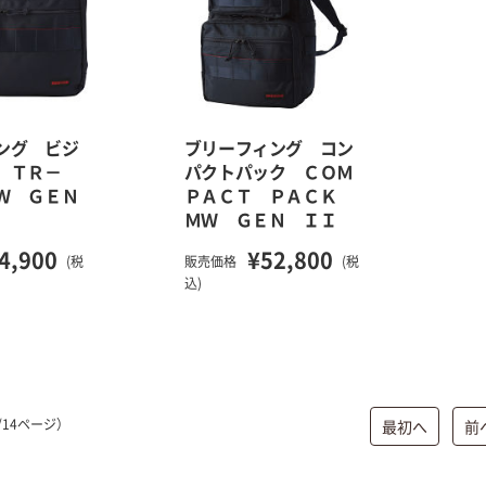
ング ビジ
ブリーフィング コン
 ＴＲ－
パクトパック ＣＯＭ
Ｗ ＧＥＮ
ＰＡＣＴ ＰＡＣＫ
ＭＷ ＧＥＮ ＩＩ
4,900
¥52,800
(税
販売価格
(税
込)
/14ページ）
最初へ
前