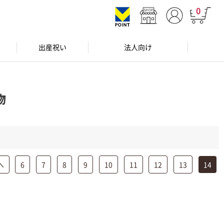
0
出産祝い
法人向け
物
へ
6
7
8
9
10
11
12
13
14