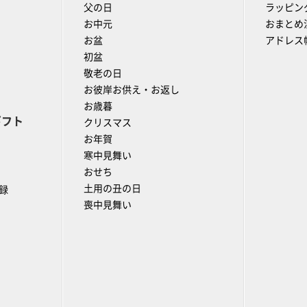
父の日
ラッピン
お中元
おまとめ
お盆
アドレス
初盆
敬老の日
お彼岸お供え・お返し
お歳暮
ギフト
クリスマス
お年賀
寒中見舞い
おせち
土用の丑の日
録
喪中見舞い