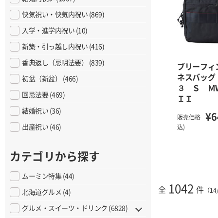
快気祝い・快気内祝い (869)
入学・進学内祝い (10)
新築・引っ越し内祝い (416)
香典返し（忌明法要） (839)
ブリーフィ
ネスバッグ
初盆（新盆） (466)
３ Ｓ Ｍ
回忌法要 (469)
ＩＩ
結婚祝い (36)
¥6
販売価格
出産祝い (46)
込)
カテゴリから探す
ムーミン特集 (44)
1042
全
件
（14
北海道グルメ (4)
グルメ・スイーツ・ドリンク (6828)