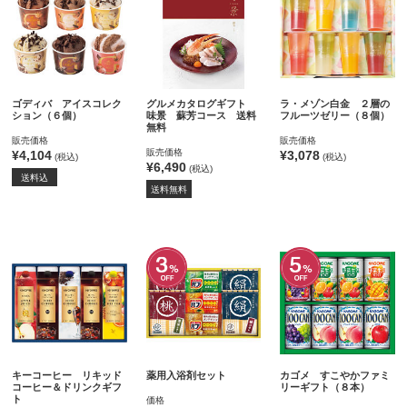
ゴディバ アイスコレク
グルメカタログギフト
ラ・メゾン白金 ２層の
ション（６個）
味景 蘇芳コース 送料
フルーツゼリー（８個）
無料
販売価格
販売価格
販売価格
¥4,104
¥3,078
(税込)
(税込)
¥6,490
(税込)
送料込
送料無料
キーコーヒー リキッド
薬用入浴剤セット
カゴメ すこやかファミ
コーヒー＆ドリンクギフ
リーギフト（８本）
ト
価格