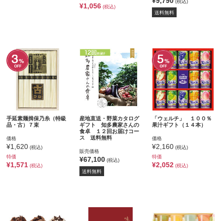
¥9,790
(税込)
¥1,056
(税込)
送料無料
手延素麺揖保乃糸（特級
産地直送・野菜カタログ
「ウェルチ」 １００％
品・古）７束
ギフト 知多農家さんの
果汁ギフト（１４本）
食卓 １２回お届けコー
ス 送料無料
価格
価格
¥1,620
¥2,160
(税込)
(税込)
販売価格
特価
特価
¥67,100
(税込)
¥1,571
¥2,052
(税込)
(税込)
送料無料