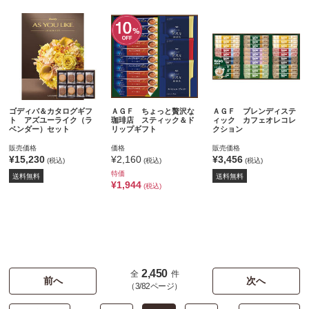
ゴディバ＆カタログギフ
ＡＧＦ ちょっと贅沢な
ＡＧＦ ブレンディステ
ト アズユーライク（ラ
珈琲店 スティック＆ド
ィック カフェオレコレ
ベンダー）セット
リップギフト
クション
販売価格
価格
販売価格
¥15,230
¥2,160
¥3,456
(税込)
(税込)
(税込)
特価
送料無料
送料無料
¥1,944
(税込)
2,450
全
件
前へ
次へ
（3/82ページ）