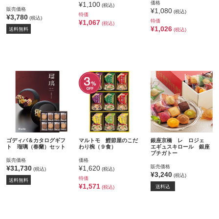
価格
¥1,100
(税込)
販売価格
¥1,080
(税込)
特価
¥3,780
(税込)
特価
¥1,067
(税込)
¥1,026
送料無料
(税込)
ゴディバ＆カタログギフ
マルトモ 鰹節屋のこだ
銀座京橋 レ ロジェ
ト 瑠璃（春蘭）セット
わり椀（９食）
エギュスキロール 銀座
プチガトー
販売価格
価格
販売価格
¥31,730
¥1,620
(税込)
(税込)
¥3,240
(税込)
特価
送料無料
¥1,571
送料込
(税込)