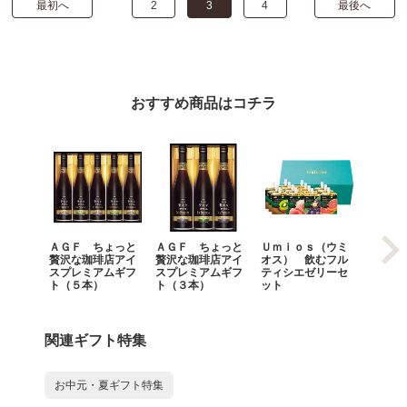
最初へ
2
3
4
最後へ
おすすめ商品はコチラ
ＡＧＦ ちょっと
ＡＧＦ ちょっと
Ｕｍｉｏｓ（ウミ
モロゾ
贅沢な珈琲店アイ
贅沢な珈琲店アイ
オス） 飲むフル
ロイヤ
スプレミアムギフ
スプレミアムギフ
ティシエゼリーセ
ト（５本）
ト（３本）
ット
関連ギフト特集
お中元・夏ギフト特集