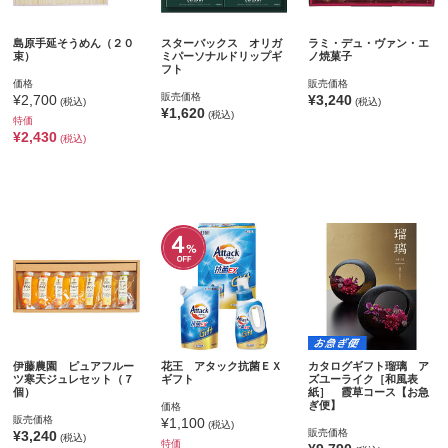
島原手延そうめん（２０
スターバックス オリガ
ラミ・デュ・ヴァン・エ
束）
ミパーソナルドリップギ
ノ焼菓子
フト
価格
販売価格
販売価格
¥2,700
¥3,240
(税込)
(税込)
¥1,620
(税込)
特価
¥2,430
(税込)
伊藤農園 ピュアフルー
花王 アタック抗菌ＥＸ
カタログギフト瑠璃 ア
ツ寒天ジュレセット（７
ギフト
ズユーライク［和風表
個）
紙］ 霞草コース【お急
ぎ便】
価格
販売価格
¥1,100
(税込)
販売価格
¥3,240
(税込)
特価