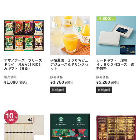
アマノフーズ フリーズ
伊藤農園 １００％ピュ
カードギフト 瑠璃
ドライ おみそ汁お楽し
アジュース＆ドリンクセ
４，８００円コース 送
みギフト（８食）
ット
料無料
販売価格
販売価格
販売価格
¥1,080
¥3,780
¥5,280
(税込)
(税込)
(税込)
送料無料
送料無料