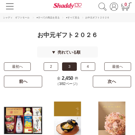
0
シャディ ギフトモール
●すべての商品を見る
●すべて見る
お中元ギフト２０２６
お中元ギフト２０２６
売れている順
最初へ
2
3
4
最後へ
2,450
全
件
前へ
次へ
（3/82ページ）