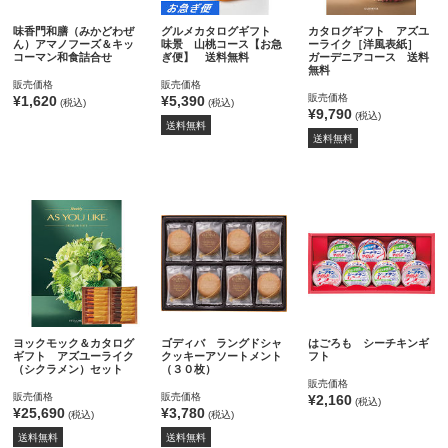
味香門和膳（みかどわぜ
グルメカタログギフト
カタログギフト アズユ
ん）アマノフーズ＆キッ
味景 山桃コース【お急
ーライク［洋風表紙］
コーマン和食詰合せ
ぎ便】 送料無料
ガーデニアコース 送料
無料
販売価格
販売価格
販売価格
¥1,620
¥5,390
(税込)
(税込)
¥9,790
(税込)
送料無料
送料無料
ヨックモック＆カタログ
ゴディバ ラングドシャ
はごろも シーチキンギ
ギフト アズユーライク
クッキーアソートメント
フト
（シクラメン）セット
（３０枚）
販売価格
販売価格
販売価格
¥2,160
(税込)
¥25,690
¥3,780
(税込)
(税込)
送料無料
送料無料