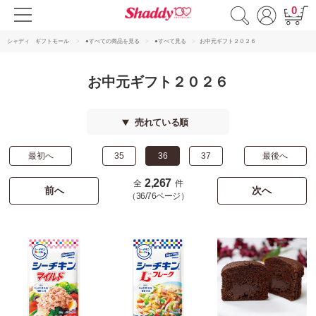
0
シャディ ギフトモール
●すべての商品を見る
●すべて見る
お中元ギフト２０２６
お中元ギフト２０２６
売れている順
最初へ
35
36
37
最後へ
2,267
全
件
前へ
次へ
（36/76ページ）