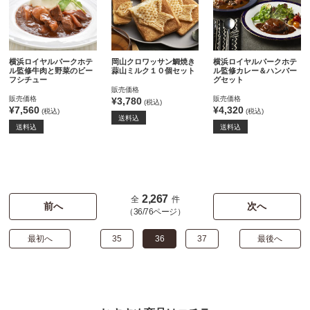
横浜ロイヤルパークホテ
岡山クロワッサン鯛焼き
横浜ロイヤルパークホテ
ル監修牛肉と野菜のビー
蒜山ミルク１０個セット
ル監修カレー＆ハンバー
フシチュー
グセット
販売価格
販売価格
販売価格
¥3,780
(税込)
¥7,560
¥4,320
(税込)
(税込)
送料込
送料込
送料込
2,267
全
件
前へ
次へ
（36/76ページ）
最初へ
35
36
37
最後へ