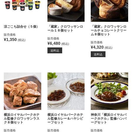
涼ごこち詰合せ（５個）
「蔵家」クロワッサンロ
「蔵家」クロワッサンロ
ール１８個セット
ールチョコレートクリー
ム８個セット
販売価格
販売価格
¥1,350
(税込)
販売価格
¥6,480
(税込)
¥4,320
(税込)
送料込
送料込
横浜ロイヤルパークホテ
横浜ロイヤルパークホテ
神奈川「横浜ロイヤルパ
ル監修クロワッサンラス
ル監修カレー＆ハヤシビ
ークホテル」監修ハンバ
ク８個セット
ーフセット
ーグセット
販売価格
販売価格
販売価格