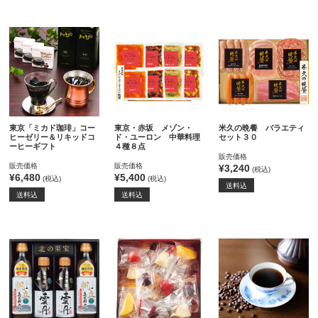
東京「ミカド珈琲」コー
東京・赤坂 メゾン・
米久の晩餐 バラエティ
ヒーゼリー＆リキッドコ
ド・ユーロン 中華料理
セット３０
ーヒーギフト
４種８点
販売価格
販売価格
販売価格
¥3,240
(税込)
¥6,480
¥5,400
(税込)
(税込)
送料込
送料込
送料込