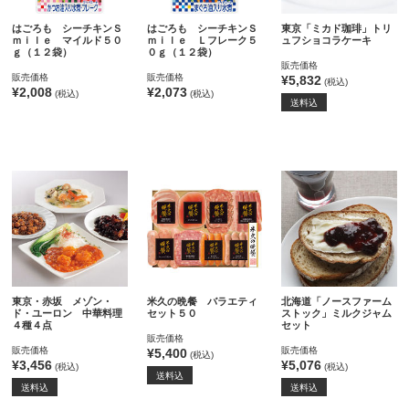
はごろも シーチキンＳ
はごろも シーチキンＳ
東京「ミカド珈琲」トリ
ｍｉｌｅ マイルド５０
ｍｉｌｅ Ｌフレーク５
ュフショコラケーキ
ｇ（１２袋）
０ｇ（１２袋）
販売価格
販売価格
販売価格
¥5,832
(税込)
¥2,008
¥2,073
(税込)
(税込)
送料込
東京・赤坂 メゾン・
米久の晩餐 バラエティ
北海道「ノースファーム
ド・ユーロン 中華料理
セット５０
ストック」ミルクジャム
４種４点
セット
販売価格
販売価格
販売価格
¥5,400
(税込)
¥3,456
¥5,076
(税込)
(税込)
送料込
送料込
送料込