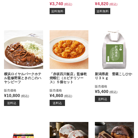
¥3,740
¥4,820
(税込)
(税込)
送料無料
送料無料
横浜ロイヤルパークホテ
「赤坂四川飯店」監修乾
新潟県産 雪蔵こしひか
ル監修野菜ときのこのハ
焼蝦仁（エビチリソー
り３ｋｇ
ヤシビーフ
ス）５個セット
販売価格
販売価格
販売価格
¥5,400
(税込)
¥10,800
¥4,860
(税込)
(税込)
送料込
送料込
送料込