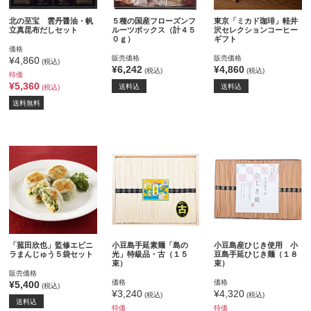
北の至宝 雲丹醤油・帆
５種の国産フローズンフ
東京「ミカド珈琲」軽井
立真昆布だしセット
ルーツボックス（計４５
沢セレクションコーヒー
０ｇ）
ギフト
価格
販売価格
販売価格
¥4,860
(税込)
¥6,242
¥4,860
(税込)
(税込)
特価
¥5,360
送料込
送料込
(税込)
送料無料
「菰田欣也」監修エビニ
小豆島手延素麺「島の
小豆島産ひじき使用 小
ラまんじゅう５袋セット
光」特級品・古（１５
豆島手延ひじき麺（１８
束）
束）
販売価格
価格
価格
¥5,400
(税込)
¥3,240
¥4,320
(税込)
(税込)
送料込
特価
特価