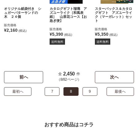
オリジナル紙袋付き シ
カタログギフト瑠璃 ア
スターバックス＆カタロ
ュガーバターサンドの
ズユーライク［和風表
グギフト アズユーライ
木 ２４個
紙］ 山茶花コース【お
ク（マーガレット）セッ
急ぎ便】
ト
販売価格
販売価格
販売価格
¥2,160
(税込)
¥5,390
¥5,350
(税込)
(税込)
送料無料
送料無料
2,450
全
件
前へ
次へ
（8/82ページ）
最初へ
7
8
9
最後へ
おすすめ商品はコチラ