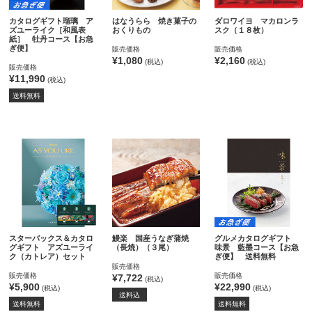
カタログギフト瑠璃 ア
はなうらら 焼き菓子の
ダロワイヨ マカロンラ
ズユーライク［和風表
おくりもの
スク（１８枚）
紙］ 牡丹コース【お急
ぎ便】
販売価格
販売価格
¥1,080
¥2,160
(税込)
(税込)
販売価格
¥11,990
(税込)
送料無料
スターバックス＆カタロ
鰻楽 国産うなぎ蒲焼
グルメカタログギフト
グギフト アズユーライ
（長焼）（３尾）
味景 藍墨コース【お急
ク（カトレア）セット
ぎ便】 送料無料
販売価格
販売価格
販売価格
¥7,722
(税込)
¥5,900
¥22,990
(税込)
(税込)
送料込
送料無料
送料無料