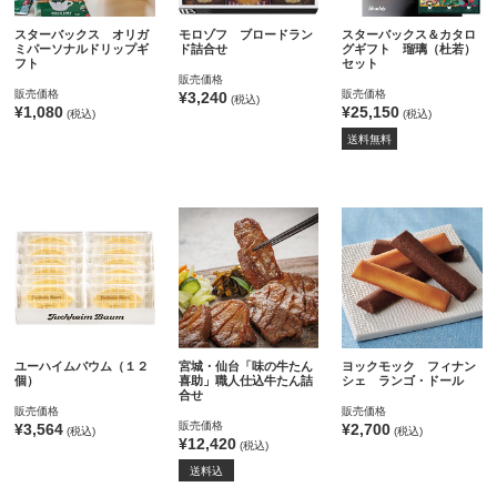
スターバックス オリガ
モロゾフ ブロードラン
スターバックス＆カタロ
ミパーソナルドリップギ
ド詰合せ
グギフト 瑠璃（杜若）
フト
セット
販売価格
販売価格
販売価格
¥3,240
(税込)
¥1,080
¥25,150
(税込)
(税込)
送料無料
ユーハイムバウム（１２
宮城・仙台「味の牛たん
ヨックモック フィナン
個）
喜助」職人仕込牛たん詰
シェ ランゴ・ドール
合せ
販売価格
販売価格
販売価格
¥3,564
¥2,700
(税込)
(税込)
¥12,420
(税込)
送料込