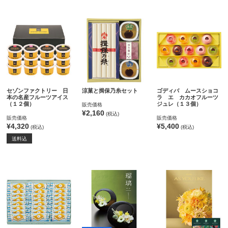
セゾンファクトリー 日
涼菓と揖保乃糸セット
ゴディバ ムースショコ
本の名産フルーツアイス
ラ エ カカオフルーツ
（１２個）
ジュレ（１３個）
販売価格
¥2,160
(税込)
販売価格
販売価格
¥4,320
¥5,400
(税込)
(税込)
送料込