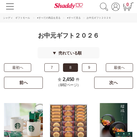
0
シャディ ギフトモール
●すべての商品を見る
●すべて見る
お中元ギフト２０２６
お中元ギフト２０２６
売れている順
最初へ
7
8
9
最後へ
2,450
全
件
前へ
次へ
（8/82ページ）