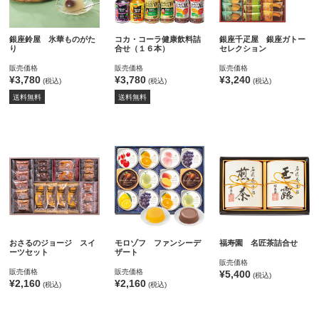
銀座鈴屋 氷華ものがた
コカ・コーラ健康飲料詰
銀座千疋屋 銀座ガトー
り
合せ（１６本）
セレクション
販売価格
販売価格
販売価格
¥3,780
¥3,780
¥3,240
(税込)
(税込)
(税込)
送料無料
送料無料
おさるのジョージ スイ
モロゾフ ファンシーデ
福寿園 名匠茶詰合せ
ーツセット
ザート
販売価格
販売価格
販売価格
¥5,400
(税込)
¥2,160
¥2,160
(税込)
(税込)