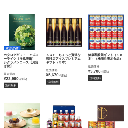
カタログギフト アズユ
ＡＧＦ ちょっと贅沢な
健康乳酸菌ギフト（１８
ーライク［洋風表紙］
珈琲店アイスプレミアム
本）（機能性表示食品）
シクラメンコース【お急
ギフト（５本）
ぎ便】
販売価格
販売価格
¥3,780
(税込)
販売価格
¥5,670
(税込)
¥22,990
送料無料
(税込)
送料無料
送料無料