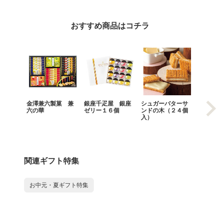
おすすめ商品はコチラ
金澤兼六製菓 兼
銀座千疋屋 銀座
シュガーバターサ
シュガ
六の華
ゼリー１６個
ンドの木（２４個
ンドの
入）
入）
関連ギフト特集
お中元・夏ギフト特集