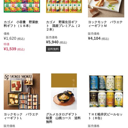
カゴメ 小容量 野菜飲
カゴメ 野菜生活ギフ
ヨックモック バラエテ
料ギフト（１８本）
ト 国産プレミアム（２
ィーギフトＭ
２本）
価格
販売価格
販売価格
¥1,620
¥4,104
(税込)
(税込)
¥5,940
(税込)
特価
¥1,539
送料無料
(税込)
ヨックモック バラエテ
グルメカタログギフト
ＴＨＥ軽井沢ビールセッ
ィーギフトＬ
味景 山桃コース 送料
ト（８缶）
無料
販売価格
販売価格