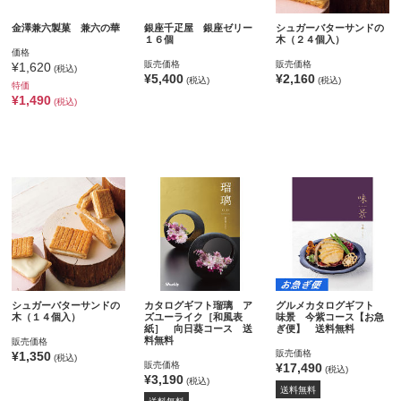
金澤兼六製菓 兼六の華
銀座千疋屋 銀座ゼリー
シュガーバターサンドの
１６個
木（２４個入）
価格
販売価格
販売価格
¥1,620
(税込)
¥5,400
¥2,160
(税込)
(税込)
特価
¥1,490
(税込)
シュガーバターサンドの
カタログギフト瑠璃 ア
グルメカタログギフト
木（１４個入）
ズユーライク［和風表
味景 今紫コース【お急
紙］ 向日葵コース 送
ぎ便】 送料無料
料無料
販売価格
販売価格
¥1,350
(税込)
販売価格
¥17,490
(税込)
¥3,190
(税込)
送料無料