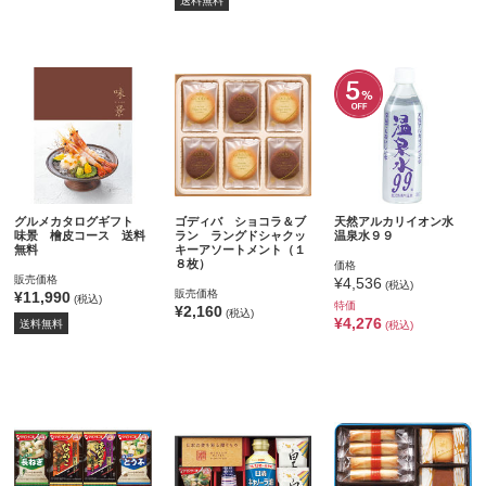
送料無料
グルメカタログギフト
ゴディバ ショコラ＆ブ
天然アルカリイオン水
味景 檜皮コース 送料
ラン ラングドシャクッ
温泉水９９
無料
キーアソートメント（１
８枚）
価格
販売価格
¥4,536
(税込)
販売価格
¥11,990
(税込)
特価
¥2,160
(税込)
¥4,276
送料無料
(税込)