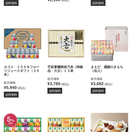
(税込)
送料無料
送料無料
カゴメ １００％フルー
手延素麺揖保乃糸（特級
まえだ 感謝のきもち
ツジュースギフト（３５
品・大古）１３束
（缶入）
本）
販売価格
販売価格
販売価格
¥3,780
¥3,682
(税込)
(税込)
¥5,940
(税込)
送料無料
送料無料
送料無料