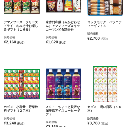
アマノフーズ フリーズ
味香門和膳（みかどわぜ
ヨックモック バラエテ
ドライ おみそ汁お楽し
ん）アマノフーズ＆キッ
ィーギフトＳ
みギフト（１６食）
コーマン和食詰合せ
販売価格
販売価格
販売価格
¥2,700
(税込)
¥2,160
¥1,620
(税込)
(税込)
カゴメ 小容量 野菜飲
ＡＧＦ ちょっと贅沢な
カゴメ 潤い日和（１５
料ギフト（２７本）
珈琲店アイスコーヒーギ
本）
フト
販売価格
販売価格
販売価格
¥3,240
¥3,780
(税込)
(税込)
¥2,160