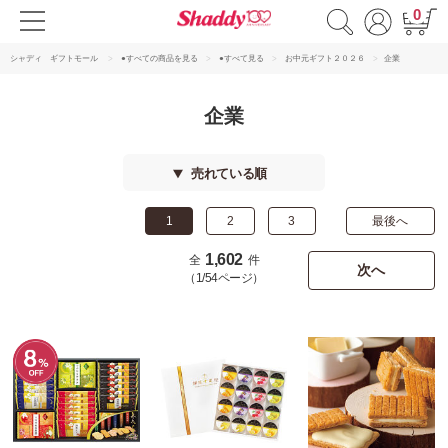
0
シャディ ギフトモール
●すべての商品を見る
●すべて見る
お中元ギフト２０２６
企業
企業
売れている順
1
2
3
最後へ
1,602
全
件
次へ
（1/54ページ）