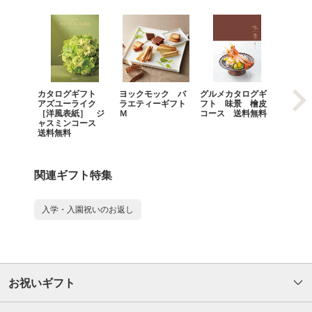
カタログギフト
ヨックモック バ
グルメカタログギ
カタロ
アズユーライク
ラエティーギフト
フト 味景 檜皮
アズユ
［洋風表紙］ ジ
Ｍ
コース 送料無料
［洋風
ャスミンコース
ベンダ
送料無料
送料無
関連ギフト特集
入学・入園祝いのお返し
お祝いギフト