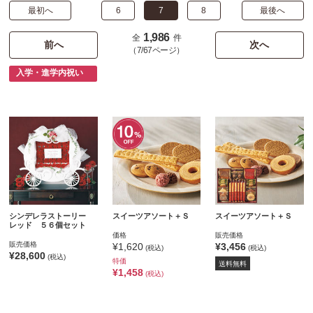
最初へ
6
7
8
最後へ
1,986
全
件
前へ
次へ
（7/67ページ）
入学・進学内祝い
シンデレラストーリー
スイーツアソート＋Ｓ
スイーツアソート＋Ｓ
レッド ５６個セット
価格
販売価格
販売価格
¥1,620
¥3,456
(税込)
(税込)
¥28,600
(税込)
特価
送料無料
¥1,458
(税込)