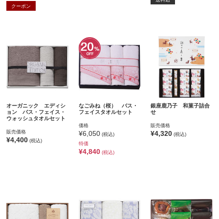
クーポン
オーガニック エディシ
なごみね（桜） バス・
銀座鹿乃子 和菓子詰合
ョン バス・フェイス・
フェイスタオルセット
せ
ウォッシュタオルセット
価格
販売価格
販売価格
¥6,050
¥4,320
(税込)
(税込)
¥4,400
(税込)
特価
¥4,840
(税込)