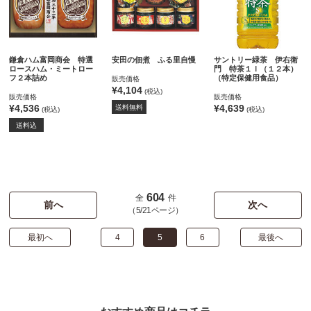
鎌倉ハム富岡商会 特選
安田の佃煮 ふる里自慢
サントリー緑茶 伊右衛
ロースハム・ミートロー
門 特茶１ｌ（１２本）
フ２本詰め
（特定保健用食品）
販売価格
¥4,104
(税込)
販売価格
販売価格
¥4,536
¥4,639
送料無料
(税込)
(税込)
送料込
604
全
件
前へ
次へ
（5/21ページ）
最初へ
4
5
6
最後へ