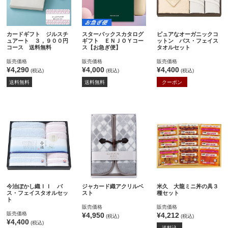
カードギフト ジルスチ
スターバックスカタログ
ピュアなオーガニックコ
ュアート ３，９００円
ギフト ＥＮＪＯＹコー
ットン バス・フェイス
コース 送料無料
ス【お急ぎ便】
タオルセット
販売価格
販売価格
販売価格
¥4,290
¥4,000
¥4,400
(税込)
(税込)
(税込)
送料無料
送料無料
クーポン
今治ぼかし織ＩＩ バ
ジャカード織アクリルベ
米久 大龍ミニ丼の具３
ス・フェイスタオルセッ
スト
種セット
ト
販売価格
販売価格
販売価格
¥4,950
¥4,212
(税込)
(税込)
¥4,400
(税込)
送料込