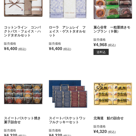
コットンライン コンパ
ローラ アシュレイ フ
菓心谷常 一粒栗焼きモ
クトバス・フェイス・ハ
ェイス・ゲストタオルセ
ンブラン（９個）
ンドタオルセット
ット
販売価格
販売価格
販売価格
¥4,968
(税込)
¥4,400
¥4,400
(税込)
(税込)
送料込
スイートバスケット焼き
スイートバスケットワッ
北海道 鮭の詰合せ
菓子詰合せ
フルクッキーセット
販売価格
販売価格
販売価格
¥4,320
(税込)
¥4,320
¥4,320
(税込)
(税込)