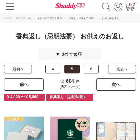
0
シャディ ギフトモール
●すべての商品を見る
お供え・お供えのお返し
お供えのお返し
香典返し（忌明法要） お供えのお返し
おすすめ順
最初へ
4
5
6
最後へ
604
全
件
前へ
次へ
（5/21ページ）
¥ 4,000 〜 ¥ 5,000
香典返し（忌明法要）