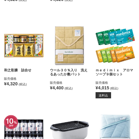
和之彩膳 詰合せ
ウール３０％入り 洗え
ｍｅｄｉｍｉｘ アロマ
るあったか敷パット
ソープ９個セット
販売価格
販売価格
販売価格
¥4,320
(税込)
¥4,400
¥4,015
(税込)
(税込)
送料込