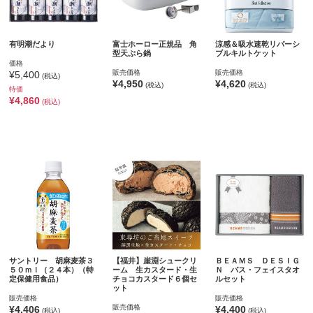
有明潮だより
富士ホーロー正規品 角
涼感＆吸水速乾リバーシ
型天ぷら鍋
ブルキルトケット
価格
販売価格
販売価格
¥5,400
(税込)
¥4,950
¥4,620
(税込)
(税込)
特価
¥4,860
(税込)
サントリー 胡麻麦茶３
【福井】崖淵シュークリ
ＢＥＡＭＳ ＤＥＳＩＧ
５０ｍｌ（２４本）（特
ーム 生カスタード・生
Ｎ バス・フェイスタオ
定保健用食品）
チョコカスタード６個セ
ルセット
ット
販売価格
販売価格
販売価格
¥4,406
¥4,400
(税込)
(税込)