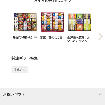
おすすめ商品はコチラ
味香門和膳‐ゆかり‐
米菓 穂のなごみ
金澤兼六製菓 お
ヨック
いしさいろいろ
ラエテ
Ｍ
関連ギフト特集
香典返し
お祝いギフト