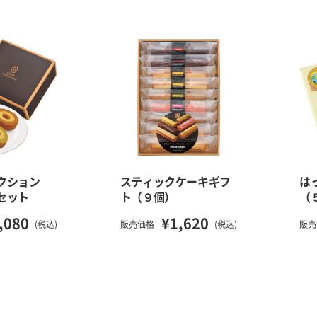
レクション
スティックケーキギフ
は
セット
ト（９個）
（
,080
¥1,620
(税込)
販売価格
(税込)
販売