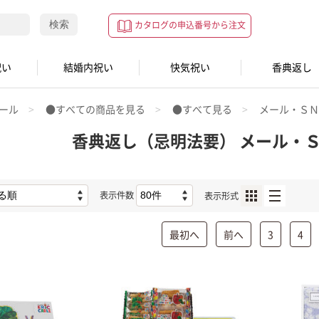
検索
カタログの申込番号から注文
祝い
結婚内祝い
快気祝い
香典返し
ール
●すべての商品を見る
●すべて見る
メール・Ｓ
香典返し（忌明法要） メール・
表示件数
表示形式
最初へ
前へ
3
4