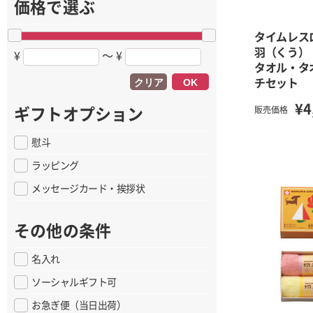
価格で選ぶ
タイムレス
羽（くう）
¥
〜 ¥
タオル・タ
クリア
OK
チセット
¥4
販売価格
ギフトオプション
慰斗
ラッピング
メッセージカード・挨拶状
その他の条件
名入れ
ソーシャルギフト可
お急ぎ便（当日出荷）