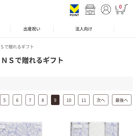
0
出産祝い
法人向け
ＮＳで贈れるギフト
ＳＮＳで贈れるギフト
5
6
7
8
9
10
11
次へ
最後へ