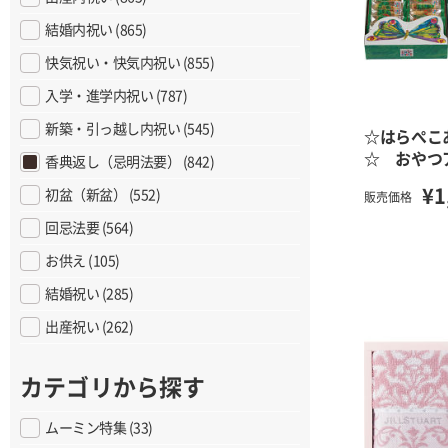
結婚内祝い (865)
快気祝い・快気内祝い (855)
入学・進学内祝い (787)
新築・引っ越し内祝い (545)
☆はらぺこ
☆ おやつ
香典返し（忌明法要） (842)
¥1
初盆（新盆） (552)
販売価格
回忌法要 (564)
お供え (105)
結婚祝い (285)
出産祝い (262)
カテゴリから探す
ムーミン特集 (33)