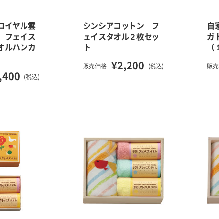
ロイヤル雲
シンシアコットン フ
自
 フェイス
ェイスタオル２枚セッ
ガ
オルハンカ
ト
（
¥2,200
販売価格
(税込)
販売
,400
(税込)