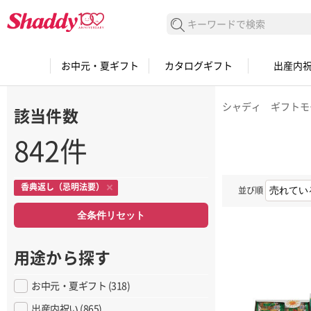
検索する
お中元・夏ギフト
カタログギフト
出産内
シャディ ギフトモ
該当件数
842件
香典返し（忌明法要）
並び順
全条件リセット
用途から探す
お中元・夏ギフト (318)
出産内祝い (865)