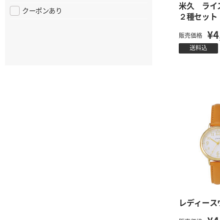
米久 ライ
クーポンあり
２種セット
¥4
販売価格
送料込
レディース