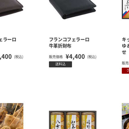
フェラーロ
フランコフェラーロ
キ
牛革折財布
ゆ
せ
,400
¥4,400
(税込)
販売価格
(税込)
販売
送料込