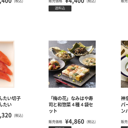
,400
¥4,400
(税込)
販売価格
(税込)
販売
送料込
んたい切子
「梅の花」なみはや寿
神
んたい
司と和惣菜４種４袋セ
パ
ット
ン
,320
(税込)
¥4,860
販売価格
(税込)
販売