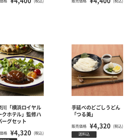
¥4,400
¥4,400
価格
(税込)
販売価格
(税込)
奈川「横浜ロイヤル
手延べのどごしうどん
ークホテル」監修ハ
「つる美」
バーグセット
¥4,320
販売価格
(税込)
¥4,320
価格
(税込)
送料込