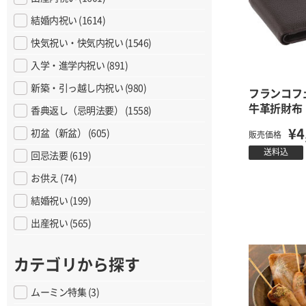
結婚内祝い (1614)
快気祝い・快気内祝い (1546)
入学・進学内祝い (891)
新築・引っ越し内祝い (980)
フランコ
牛革折財布
香典返し（忌明法要） (1558)
¥4
初盆（新盆） (605)
販売価格
送料込
回忌法要 (619)
お供え (74)
結婚祝い (199)
出産祝い (565)
カテゴリから探す
ムーミン特集 (3)