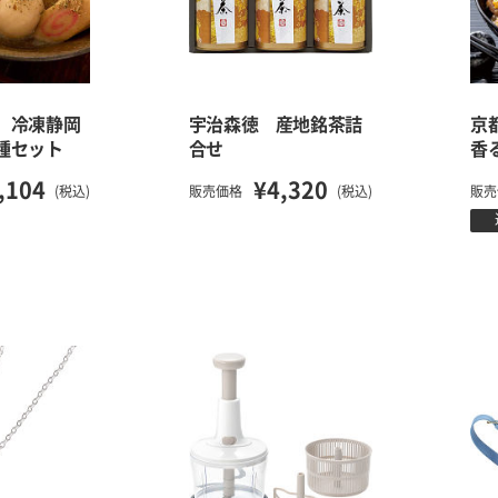
」冷凍静岡
宇治森徳 産地銘茶詰
京
種セット
合せ
香
,104
¥4,320
(税込)
販売価格
(税込)
販売