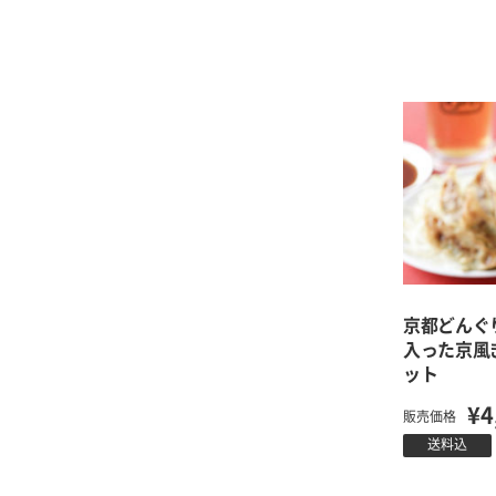
京都どんぐ
入った京風
ット
¥4
販売価格
送料込