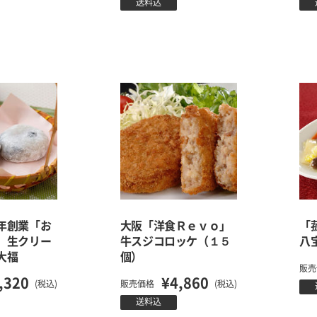
送料込
年創業「お
大阪「洋食Ｒｅｖｏ」
「
」生クリー
牛スジコロッケ（１５
八
大福
個）
販売
,320
¥4,860
(税込)
販売価格
(税込)
送料込