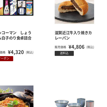
ッコーマン しょう
滋賀近江牛入り焼きカ
＆白子のり食卓詰合
レーパン
¥4,806
販売価格
(税込)
¥4,320
価格
(税込)
送料込
クーポン