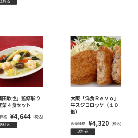
送料込
菰田欣也」監修彩り
大阪「洋食Ｒｅｖｏ」
宝菜４食セット
牛スジコロッケ（１０
個）
¥4,644
価格
(税込)
¥4,320
販売価格
(税込)
送料込
送料込