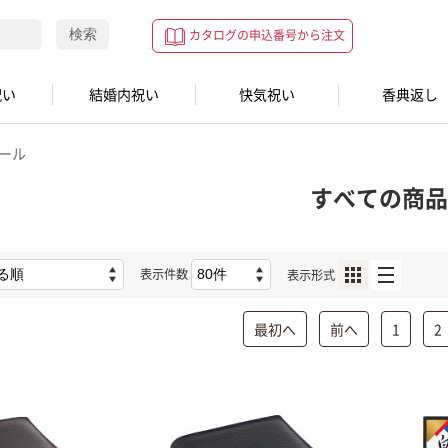
検索
カタログの申込番号から注文
祝い
結婚内祝い
快気祝い
香典返し
ール
すべての商品
表示件数
表示形式
最初へ
前へ
1
2