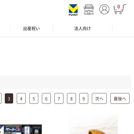
0
出産祝い
法人向け
3
4
5
6
7
8
9
次へ
最後へ