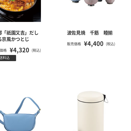
都「祇園又吉」だし
波佐見焼 千筋 睦揃
る京風かつとじ
¥4,400
販売価格
(税込)
¥4,320
価格
(税込)
送料込