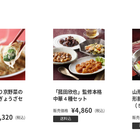
り京野菜の
「菰田欣也」監修本格
山
ぎょうざセ
中華４種セット
形
（
¥4,860
販売価格
(税込)
,320
(税込)
販売
送料込