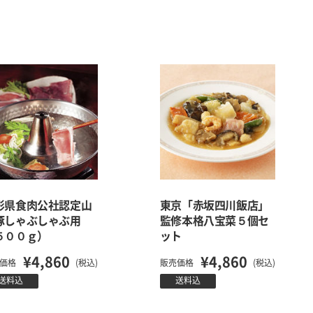
形県食肉公社認定山
東京「赤坂四川飯店」
豚しゃぶしゃぶ用
監修本格八宝菜５個セ
５００ｇ）
ット
¥4,860
¥4,860
価格
(税込)
販売価格
(税込)
送料込
送料込