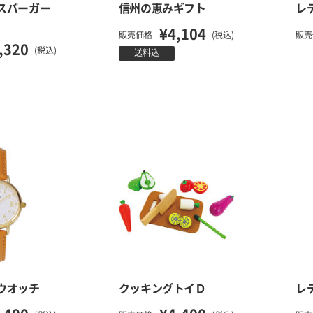
スバーガー
信州の恵みギフト
レ
¥4,104
販売価格
(税込)
販売
,320
(税込)
送料込
ウオッチ
クッキングトイＤ
レ