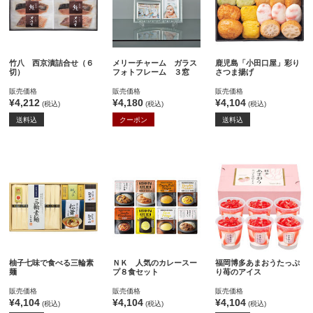
竹八 西京漬詰合せ（６
メリーチャーム ガラス
鹿児島「小田口屋」彩り
切）
フォトフレーム ３窓
さつま揚げ
販売価格
販売価格
販売価格
¥4,212
¥4,180
¥4,104
(税込)
(税込)
(税込)
送料込
クーポン
送料込
柚子七味で食べる三輪素
ＮＫ 人気のカレースー
福岡博多あまおうたっぷ
麺
プ８食セット
り苺のアイス
販売価格
販売価格
販売価格
¥4,104
¥4,104
¥4,104
(税込)
(税込)
(税込)