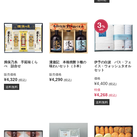
揖保乃糸 手延味くら
漫遊記 本格焼酎３種の
伊予の白波 バス・フェ
べ 詰合せ
味わいセット（３本）
イス・ウォッシュタオル
セット
販売価格
販売価格
価格
¥4,320
¥4,290
(税込)
(税込)
¥4,400
(税込)
送料無料
特価
¥4,268
(税込)
送料無料