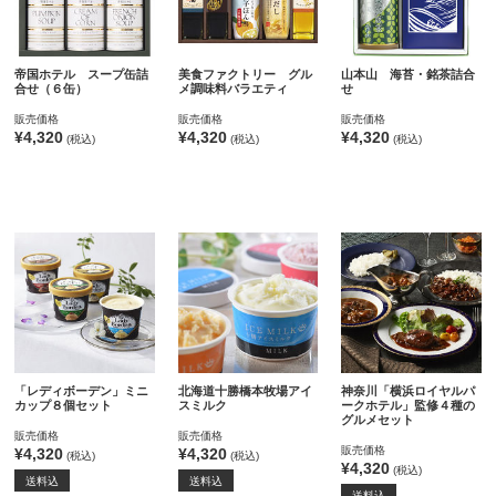
帝国ホテル スープ缶詰
美食ファクトリー グル
山本山 海苔・銘茶詰合
合せ（６缶）
メ調味料バラエティ
せ
販売価格
販売価格
販売価格
¥4,320
¥4,320
¥4,320
(税込)
(税込)
(税込)
「レディボーデン」ミニ
北海道十勝橋本牧場アイ
神奈川「横浜ロイヤルパ
カップ８個セット
スミルク
ークホテル」監修４種の
グルメセット
販売価格
販売価格
販売価格
¥4,320
¥4,320
(税込)
(税込)
¥4,320
(税込)
送料込
送料込
送料込