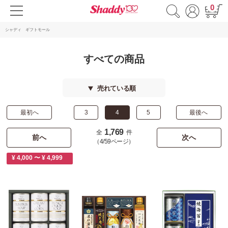
0
シャディ ギフトモール
すべての商品
売れている順
最初へ
3
4
5
最後へ
1,769
全
件
前へ
次へ
（4/59ページ）
¥ 4,000 〜 ¥ 4,999