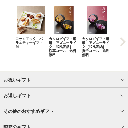
ヨックモック バ
カタログギフト瑠
カタログギフト瑠
抗菌・
ラエティーギフト
璃 アズユーライ
璃 アズユーライ
去 洗
Ｍ
ク［和風表紙］
ク［和風表紙］
ト
桜草コース 送料
撫子コース 送料
無料
無料
お祝いギフト
お返しギフト
その他のおすすめギフト
季節のギフト