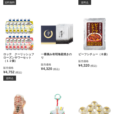
送料無料
送料込
ロッテ クーリッシュフ
一番摘み有明海産焼きの
ビーフシチュー（８袋）
ローズンサワーセット
り
（１２個）
販売価格
販売価格
¥4,320
(税込)
販売価格
¥4,320
(税込)
¥4,752
(税込)
送料込