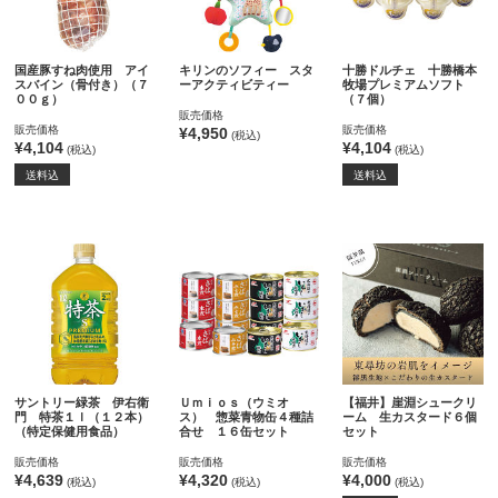
国産豚すね肉使用 アイ
キリンのソフィー スタ
十勝ドルチェ 十勝橋本
スバイン（骨付き）（７
ーアクティビティー
牧場プレミアムソフト
００ｇ）
（７個）
販売価格
販売価格
販売価格
¥4,950
(税込)
¥4,104
¥4,104
(税込)
(税込)
送料込
送料込
サントリー緑茶 伊右衛
Ｕｍｉｏｓ（ウミオ
【福井】崖淵シュークリ
門 特茶１ｌ（１２本）
ス） 惣菜青物缶４種詰
ーム 生カスタード６個
（特定保健用食品）
合せ １６缶セット
セット
販売価格
販売価格
販売価格
¥4,639
¥4,320
¥4,000
(税込)
(税込)
(税込)