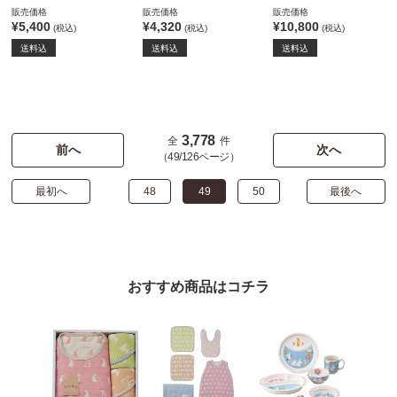
販売価格
販売価格
販売価格
¥5,400
¥4,320
¥10,800
(税込)
(税込)
(税込)
送料込
送料込
送料込
3,778
全
件
前へ
次へ
（49/126ページ）
最初へ
48
49
50
最後へ
おすすめ商品はコチラ