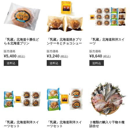
「乳蔵」北海道十勝生ど
「乳蔵」北海道焼きプリ
「乳蔵」北海道和洋スイ
ら＆北海道プリン
ンケーキとチョコシュー
ーツ
販売価格
販売価格
販売価格
¥5,400
¥3,240
¥8,640
(税込)
(税込)
(税込)
送料込
送料込
送料込
「乳蔵」北海道和洋スイ
「乳蔵」北海道和洋スイ
２種類の鯛入り干物６種
ーツセット
ーツセット
詰合せ