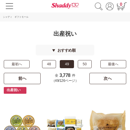
0
シャディ ギフトモール
出産祝い
おすすめ順
最初へ
48
49
50
最後へ
3,778
全
件
前へ
次へ
（49/126ページ）
出産祝い