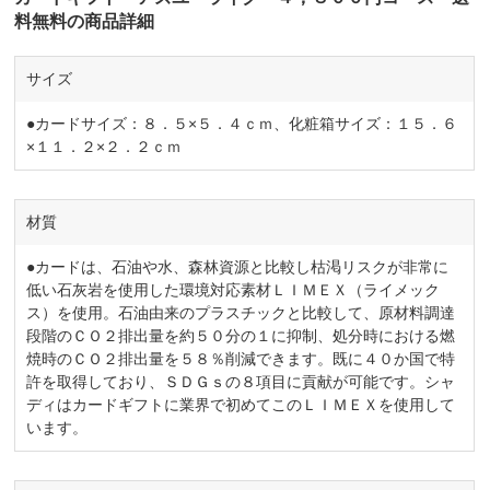
料無料の商品詳細
サイズ
●カードサイズ：８．５×５．４ｃｍ、化粧箱サイズ：１５．６
×１１．２×２．２ｃｍ
材質
●カードは、石油や水、森林資源と比較し枯渇リスクが非常に
低い石灰岩を使用した環境対応素材ＬＩＭＥＸ（ライメック
ス）を使用。石油由来のプラスチックと比較して、原材料調達
段階のＣＯ２排出量を約５０分の１に抑制、処分時における燃
焼時のＣＯ２排出量を５８％削減できます。既に４０か国で特
許を取得しており、ＳＤＧｓの８項目に貢献が可能です。シャ
ディはカードギフトに業界で初めてこのＬＩＭＥＸを使用して
います。