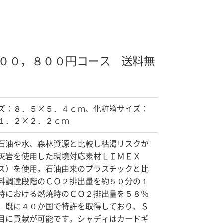
００，８００円コース 送料無
ズ：８．５×５．４ｃｍ、化粧箱サイズ：
１．２×２．２ｃｍ
石油や水、森林資源と比較し枯渇リスクが
灰岩を使用した環境対応素材ＬＩＭＥＸ
ス）を使用。石油由来のプラスチックと比
料調達段階のＣＯ２排出量を約５０分の１
時における燃焼時のＣＯ２排出量を５８％
。既に４０か国で特許を取得しており、Ｓ
目に貢献が可能です。シャディはカードギ