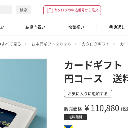
検索
カタログの申込番号から注文
祝い
結婚内祝い
快気祝い
香典返し
●すべて見る
お中元ギフト２０２６
カタログギフト
カー
カードギフト
円コース 送
お気に入りに追加する
¥
110,880
販売価格
(税
送料無料