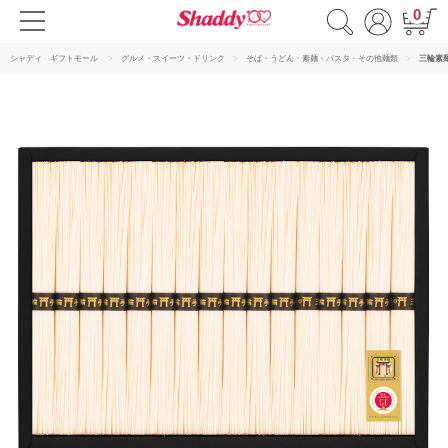
0
シャディ ギフトモール
グルメ・スイーツ・ドリンク
そば・うどん・素麺・パスタ・その他麺類
三輪素