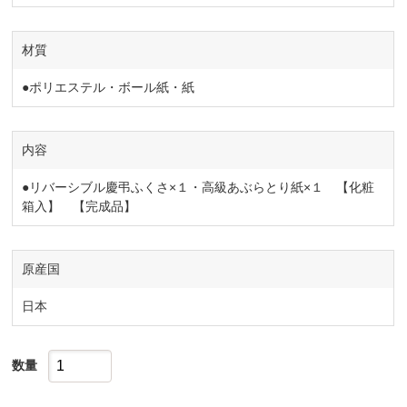
材質
●ポリエステル・ボール紙・紙
内容
●リバーシブル慶弔ふくさ×１・高級あぶらとり紙×１ 【化粧
箱入】 【完成品】
原産国
日本
数量