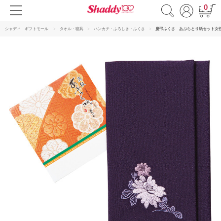
0
シャディ ギフトモール
タオル・寝具
ハンカチ・ふろしき・ふくさ
慶弔ふくさ あぶらとり紙セット女