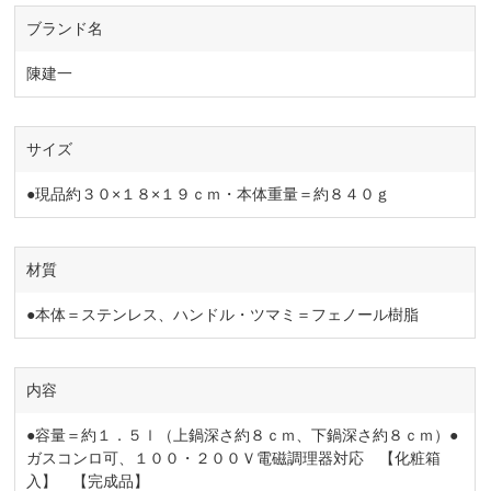
ブランド名
陳建一
サイズ
●現品約３０×１８×１９ｃｍ・本体重量＝約８４０ｇ
材質
●本体＝ステンレス、ハンドル・ツマミ＝フェノール樹脂
内容
●容量＝約１．５ｌ（上鍋深さ約８ｃｍ、下鍋深さ約８ｃｍ）●
ガスコンロ可、１００・２００Ｖ電磁調理器対応 【化粧箱
入】 【完成品】