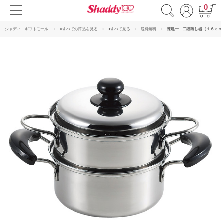
0
シャディ ギフトモール
●すべての商品を見る
●すべて見る
送料無料
陳建一 二段蒸し器（１６ｃ