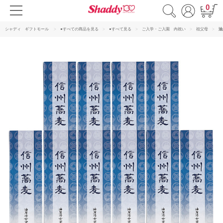
0
シャディ ギフトモール
●すべての商品を見る
●すべて見る
ご入学・ご入園 内祝い
祖父母
油