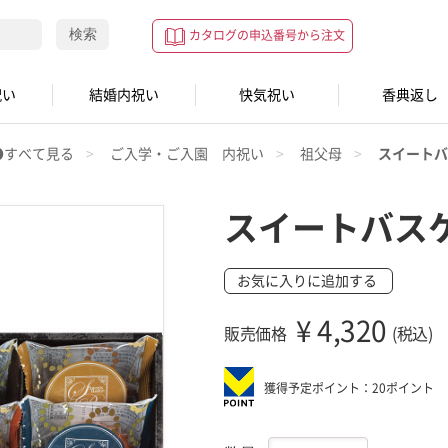
検索
カタログの申込番号から注文
祝い
結婚内祝い
快気祝い
香典返し
●すべて見る
ご入学・ご入園 内祝い
祖父母
スイートバ
スイートバス
お気に入りに追加する
¥
4,320
販売価格
(税込)
獲得予定ポイント：20ポイント