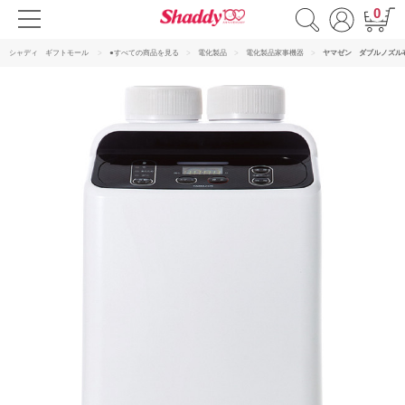
0
シャディ ギフトモール
●すべての商品を見る
電化製品
電化製品家事機器
ヤマゼン ダブルノズル