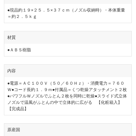
●現品約１９×２５．５×３７ｃｍ（ノズル収納時）・本体重量
＝約２．５ｋｇ
材質
●ＡＢＳ樹脂
内容
●電源＝ＡＣ１００Ｖ（５０／６０Ｈｚ）・消費電力＝７６０
Ｗ●コード長約１．９ｍ●付属品＝くつ乾燥アタッチメント２枚
●パワフルＷノズルでふとん２枚を同時に乾燥●スライド式立体
ノズルで温風がふとんの中で立体的に広がる 【化粧箱入】
【完成品】
原産国