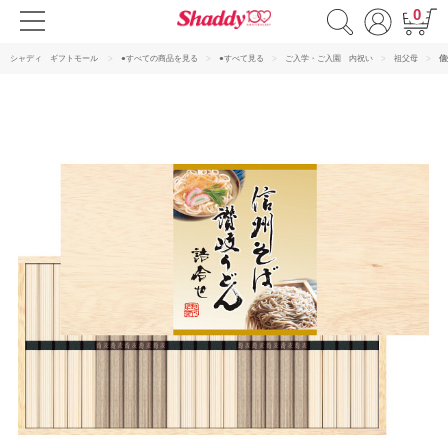
0
シャディ ギフトモール
●すべての商品を見る
●すべて見る
ご入学・ご入園 内祝い
祖父母
信