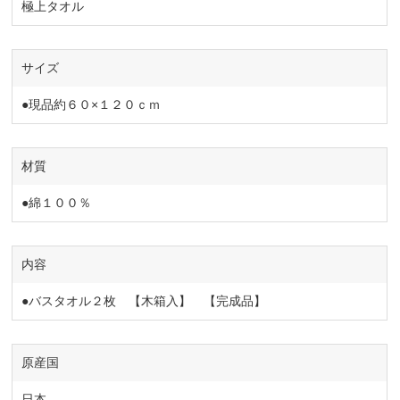
極上タオル
サイズ
●現品約６０×１２０ｃｍ
材質
●綿１００％
内容
●バスタオル２枚 【木箱入】 【完成品】
原産国
日本