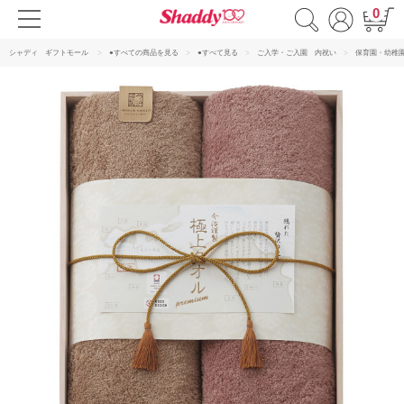
0
シャディ ギフトモール
●すべての商品を見る
●すべて見る
ご入学・ご入園 内祝い
保育園・幼稚