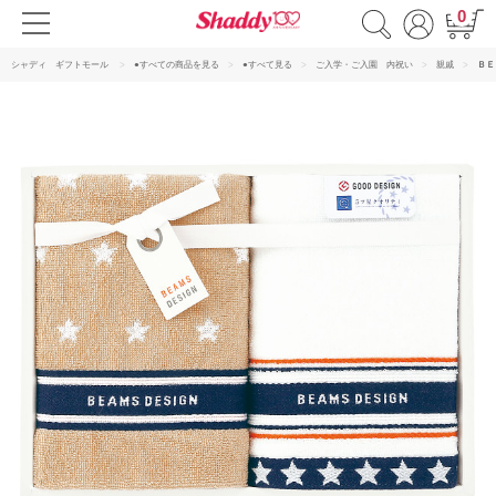
0
シャディ ギフトモール
●すべての商品を見る
●すべて見る
ご入学・ご入園 内祝い
親戚
ＢＥ