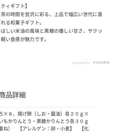
エティギフト】
お茶の時間を贅沢に彩る、上品で幅広い世代に喜
ばれる和菓子ギフト。
香ばしい米油の風味と黒糖の優しい甘さ、サクッ
と軽い食感が魅力です。
powered by
商品詳細
ろ×８、揚げ餅（しお・醤油）各２０ｇ×
いもかりんとう・黒糖かりんとう各３０ｇ
重ね） 【アレルゲン：卵・小麦】 【化