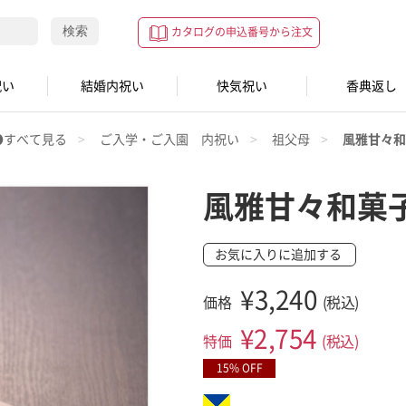
検索
カタログの申込番号から注文
祝い
結婚内祝い
快気祝い
香典返し
●すべて見る
ご入学・ご入園 内祝い
祖父母
風雅甘々和
風雅甘々和菓
お気に入りに追加する
¥3,240
価格
(税込)
¥
2,754
特価
(税込)
15% OFF