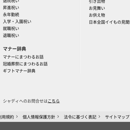
退院祝い
引き出物
昇進祝い
お見舞い
永年勤続
お供え物
入学・入園祝い
日本全国イイもの見聞
就職祝い
退職祝い
マナー辞典
マナーにまつわるお話
冠婚葬祭にまつわるお話
ギフトマナー辞典
シャディへのお問合せは
こちら
利用規約
個人情報保護方針
法令に基づく表記
サイトマップ