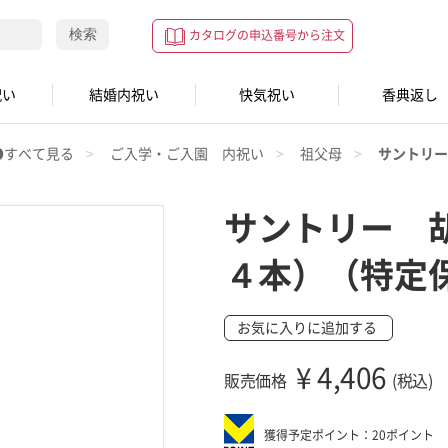
検索
カタログの申込番号から注文
祝い
結婚内祝い
快気祝い
香典返し
●すべて見る
ご入学・ご入園 内祝い
祖父母
サントリー
サントリー 
４本）（特定
お気に入りに追加する
¥
4,406
販売価格
(税込)
獲得予定ポイント：20ポイント