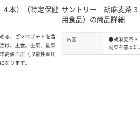
２４本）（特定保健
サントリー 胡麻麦茶３
用食品）の商品詳細
める、ゴマペプチドを含
内容
●胡麻麦茶３
活は、主食、主菜、副菜
副菜を基本に
常高値血圧（収縮性血圧
になります。