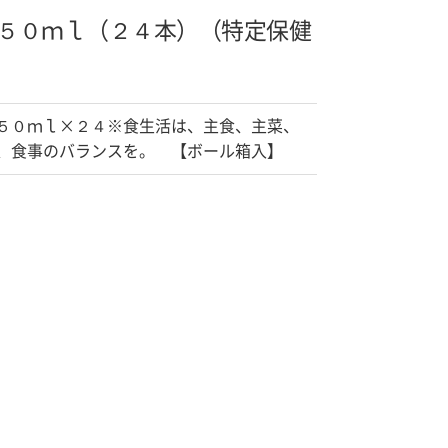
５０ｍｌ（２４本）（特定保健
５０ｍｌ×２４※食生活は、主食、主菜、
、食事のバランスを。 【ボール箱入】