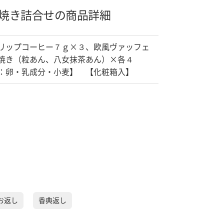
焼き詰合せの商品詳細
リップコーヒー７ｇ×３、欧風ヴァッフェ
焼き（粒あん、八女抹茶あん）×各４
：卵・乳成分・小麦】 【化粧箱入】
お返し
香典返し