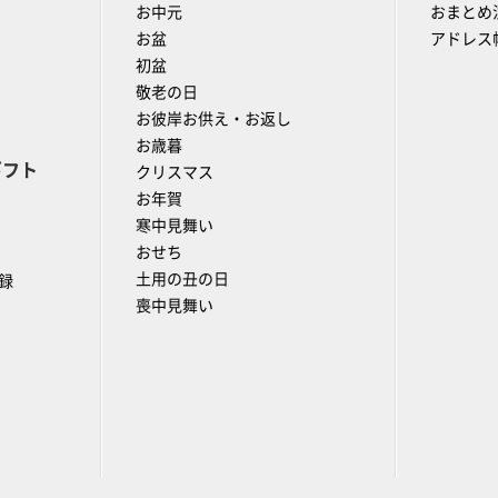
お中元
おまとめ
お盆
アドレス
初盆
敬老の日
お彼岸お供え・お返し
お歳暮
ギフト
クリスマス
お年賀
寒中見舞い
おせち
土用の丑の日
録
喪中見舞い