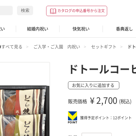
検索
カタログの申込番号から注文
祝い
結婚内祝い
快気祝い
香典返し
●すべて見る
ご入学・ご入園 内祝い
セットギフト
ドト
ドトールコー
お気に入りに追加する
¥
2,700
販売価格
(税込)
獲得予定ポイント：12ポイント