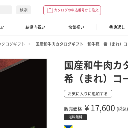
検索
カタログの申込番号から注文
祝い
結婚内祝い
快気祝い
香典返し
カタログギフト
国産和牛肉カタログギフト 和牛苑 希（まれ）コ
国産和牛肉カ
希（まれ）コ
お気に入りに追加する
¥
17,600
販売価格
(税込)
送料無料