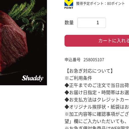
獲得予定ポイント：80ポイント
数量
カートに入れ
申込番号
258005107
【お急ぎ対応について】
※ご利用条件
◆正午までのご注文で当日出荷
◆お届け日指定・時間帯はお選
◆お支払方法はクレジットカー
◆オリジナル挨拶状・紙袋はお
※加工内容等に確認事項がござ
望」欄にご入力いただいても、
※お急ぎ便対象商品はWEB限