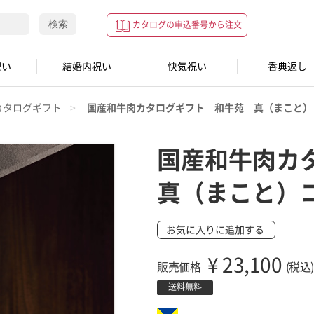
検索
カタログの申込番号から注文
祝い
結婚内祝い
快気祝い
香典返し
カタログギフト
国産和牛肉カタログギフト 和牛苑 真（まこと）
国産和牛肉カ
真（まこと）
お気に入りに追加する
¥
23,100
販売価格
(税込)
送料無料