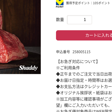
獲得予定ポイント：105ポイント
数量
カートに入れ
申込番号
258005115
【お急ぎ対応について】
※ご利用条件
◆正午までのご注文で当日出荷
◆お届け日指定・時間帯はお選
◆お支払方法はクレジットカー
◆オリジナル挨拶状・紙袋はお
※加工内容等に確認事項がござ
望」欄にご入力いただいても、
※お急ぎ便対象商品はWEB限