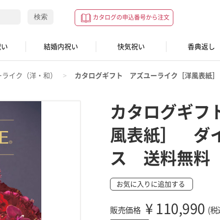
検索
カタログの申込番号から注文
祝い
結婚内祝い
快気祝い
香典返し
ーライク（洋・和）
カタログギフト アズユーライク［洋風表紙］
カタログギフ
風表紙］ ダ
ス 送料無料
お気に入りに追加する
¥
110,990
販売価格
(税