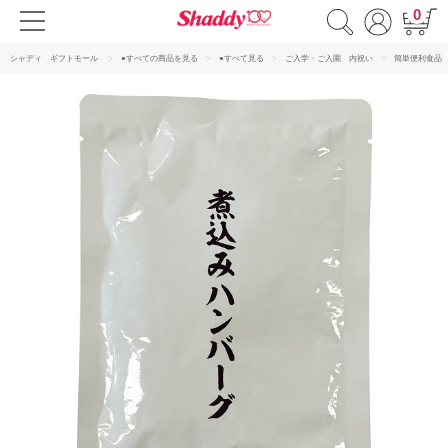
0
シャディ ギフトモール
●すべての商品を見る
●すべて見る
ご入学・ご入園 内祝い
簡単便利食品