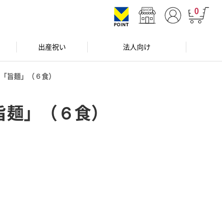
0
出産祝い
法人向け
「旨麺」（６食）
旨麺」（６食）