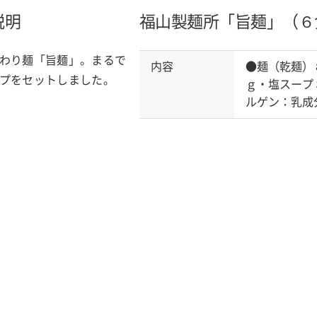
説明
福山製麺所「旨麺」（６
わり麺「旨麺」。まるで
内容
●麺（乾麺）
プをセットしました。
ｇ・塩スープ
ルゲン：乳成