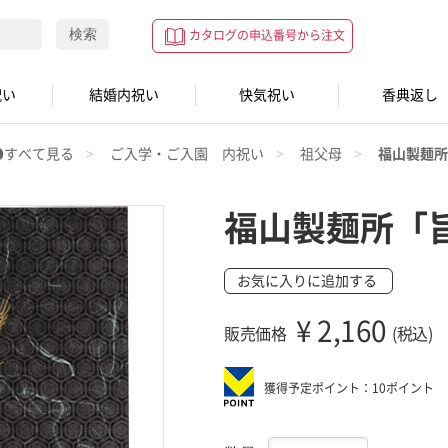
検索
カタログの申込番号から注文
祝い
結婚内祝い
快気祝い
香典返し
●すべて見る
ご入学・ご入園 内祝い
祖父母
福山製麺所
福山製麺所「
お気に入りに追加する
¥
2,160
販売価格
(税込)
獲得予定ポイント：10ポイント