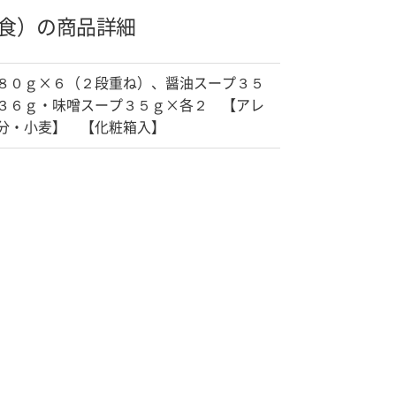
食）の商品詳細
８０ｇ×６（２段重ね）、醤油スープ３５
３６ｇ・味噌スープ３５ｇ×各２ 【アレ
分・小麦】 【化粧箱入】