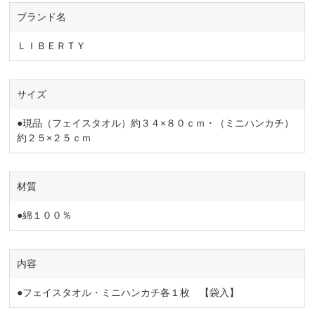
ギフト #ギフトのある暮らし #シャ
ブランド名
ディ #シャディギフトモール
#Shaddy #サラダ館 #公式アプリ
ＬＩＢＥＲＴＹ
サイズ
●現品（フェイスタオル）約３４×８０ｃｍ・（ミニハンカチ）
約２５×２５ｃｍ
材質
●綿１００％
内容
●フェイスタオル・ミニハンカチ各１枚 【袋入】