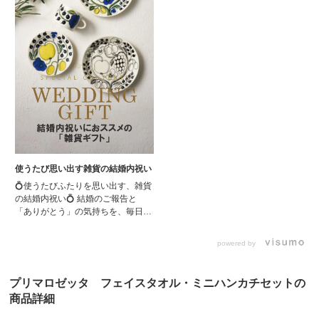
使うたび思い出す雑貨の結婚内祝い
💍使うたびふたりを思い出す、雑貨
の結婚内祝い💍 結婚のご報告と
「ありがとう」の気持ちを、毎日の
暮らしにそっと残るかたちで。 上
質な食器や、肌ざわりにこだわった
powered by
タオルなど、使うたびに心があたた
かくなる雑貨を集めました。「実用
的だけど、ちゃんと特別」そんな結
プリマロゼッタ フェイスタオル・ミニハンカチセットの
婚内祝いを探している方におすすめ
商品詳細
です。 #結婚内祝い #内祝い選び #
雑貨ギフト #お祝い返し #シャディ