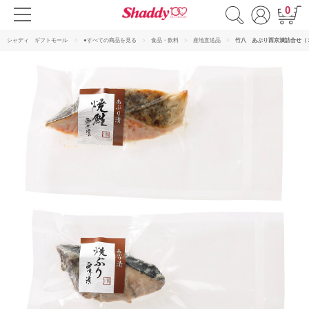
0
シャディ ギフトモール
●すべての商品を見る
食品・飲料
産地直送品
竹八 あぶり西京漬詰合せ（