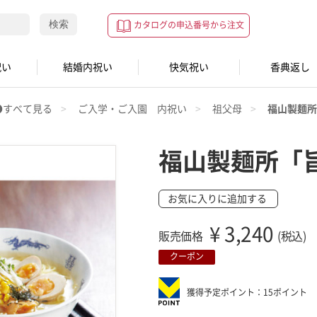
検索
カタログの申込番号から注文
祝い
結婚内祝い
快気祝い
香典返し
●すべて見る
ご入学・ご入園 内祝い
祖父母
福山製麺所
福山製麺所「
お気に入りに追加する
¥
3,240
販売価格
(税込)
クーポン
獲得予定ポイント：15ポイント