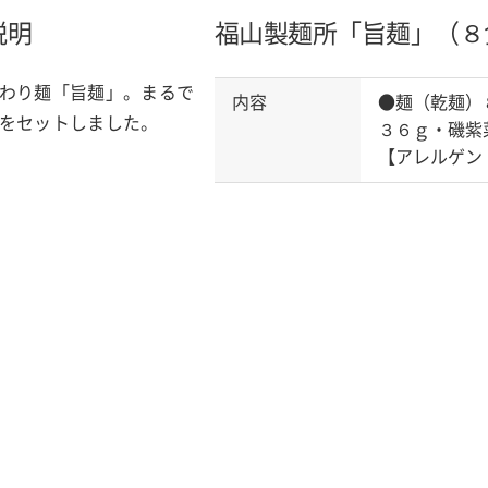
説明
福山製麺所「旨麺」（８
わり麺「旨麺」。まるで
内容
●麺（乾麺）
をセットしました。
３６ｇ・磯紫
【アレルゲン