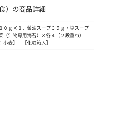
食）の商品詳細
８０ｇ×８、醤油スープ３５ｇ・塩スープ
菜（汁物専用海苔）×各４（２段重ね）
：小麦】 【化粧箱入】