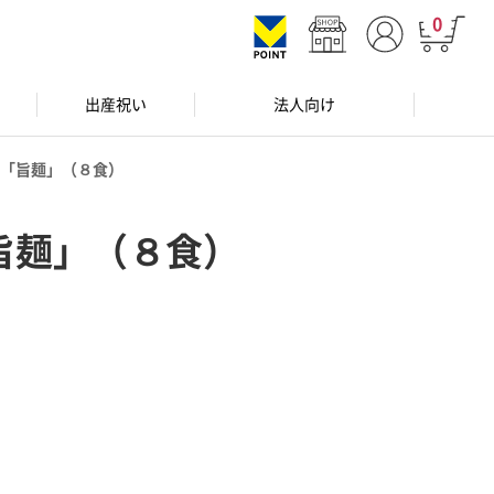
0
出産祝い
法人向け
「旨麺」（８食）
旨麺」（８食）