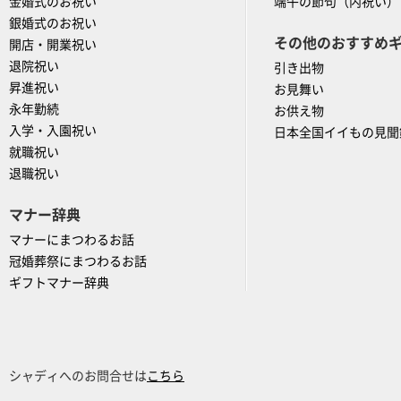
金婚式のお祝い
端午の節句（内祝い）
銀婚式のお祝い
その他のおすすめ
開店・開業祝い
退院祝い
引き出物
昇進祝い
お見舞い
永年勤続
お供え物
入学・入園祝い
日本全国イイもの見聞
就職祝い
退職祝い
マナー辞典
マナーにまつわるお話
冠婚葬祭にまつわるお話
ギフトマナー辞典
シャディへのお問合せは
こちら