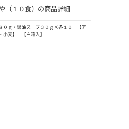
や（１０食）の商品詳細
８０ｇ・醤油スープ３０ｇ×各１０ 【ア
・小麦】 【白箱入】