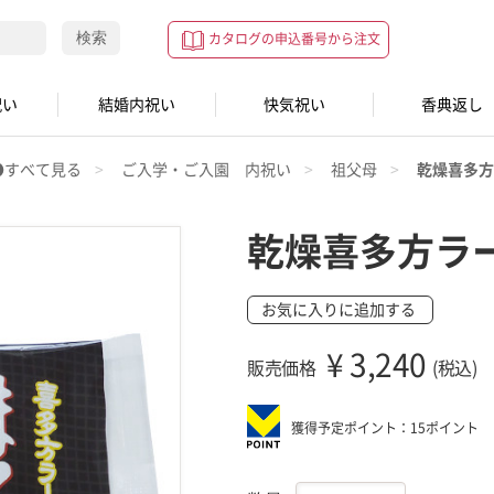
検索
カタログの申込番号から注文
祝い
結婚内祝い
快気祝い
香典返し
●すべて見る
ご入学・ご入園 内祝い
祖父母
乾燥喜多方
乾燥喜多方ラ
お気に入りに追加する
¥
3,240
販売価格
(税込)
獲得予定ポイント：15ポイント