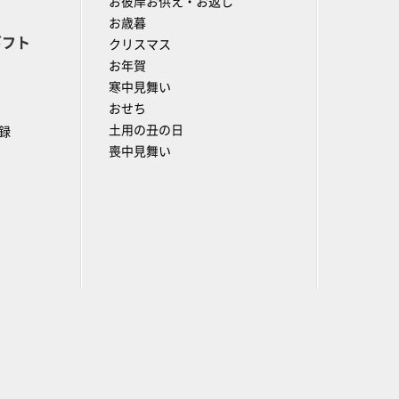
お彼岸お供え・お返し
お歳暮
ギフト
クリスマス
お年賀
寒中見舞い
おせち
土用の丑の日
録
喪中見舞い