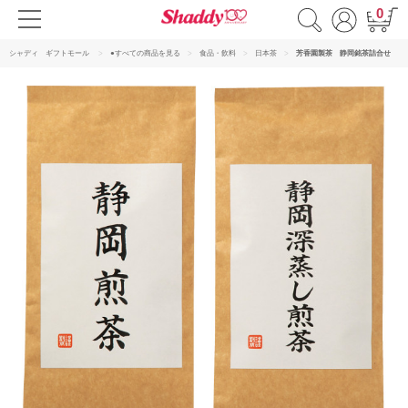
0
シャディ ギフトモール
●すべての商品を見る
食品・飲料
日本茶
芳香園製茶 静岡銘茶詰合せ