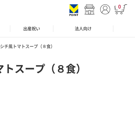
0
出産祝い
法人向け
シチ風トマトスープ（８食）
マトスープ（８食）