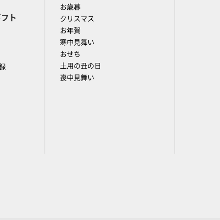
お歳暮
ギフト
クリスマス
お年賀
寒中見舞い
おせち
土用の丑の日
録
喪中見舞い