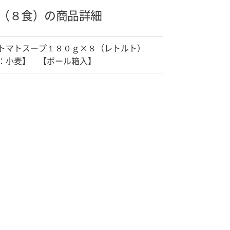
（８食）の商品詳細
トマトスープ１８０ｇ×８（レトルト）
：小麦】 【ボール箱入】