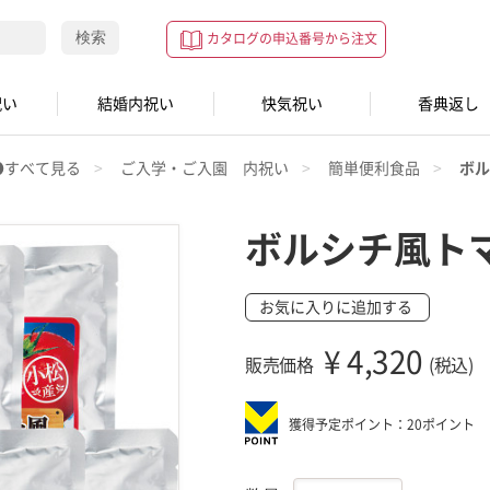
検索
カタログの申込番号から注文
祝い
結婚内祝い
快気祝い
香典返し
●すべて見る
ご入学・ご入園 内祝い
簡単便利食品
ボル
ボルシチ風ト
お気に入りに追加する
¥
4,320
販売価格
(税込)
獲得予定ポイント：20ポイント