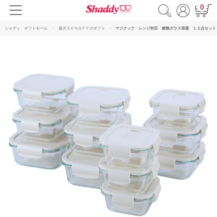
0
シャディ ギフトモール
最大５０％ＯＦＦのギフト
マジクック レンジ対応 耐熱ガラス容器 １２点セット