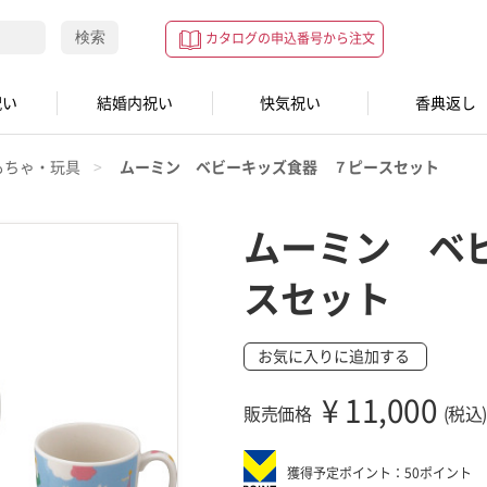
検索
カタログの申込番号から注文
祝い
結婚内祝い
快気祝い
香典返し
もちゃ・玩具
ムーミン ベビーキッズ食器 ７ピースセット
ムーミン ベ
スセット
お気に入りに追加する
¥
11,000
販売価格
(税込)
獲得予定ポイント：50ポイント