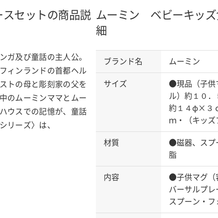
ースセットの商品説
ムーミン ベビーキッズ
細
ンガ及び童話の主人公。
ブランド名
ムーミン
フィンランドの首都ヘル
サイズ
●現品（子供
ストの母と彫刻家の父を
ル）約１０．
中のムーミンママとムー
約１４φ×３
ハウスでの記憶が、童話
ｍ・（キッズ
シリーズ〉は、
材質
●磁器、スプ
脂
内容
●子供マグ（
バーサルプレ
スプーン・フ