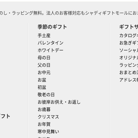
のし・ラッピング無料。法人のお客様対応もシャディギフトモールにおま
季節のギフト
ギフト
手土産
カタログ
バレンタイン
お急ぎギ
ホワイトデー
ソーシャ
母の日
オリジナ
父の日
ラッピン
お中元
おまとめ
お盆
アドレス
初盆
敬老の日
お彼岸お供え・お返し
お歳暮
ギフト
クリスマス
お年賀
寒中見舞い