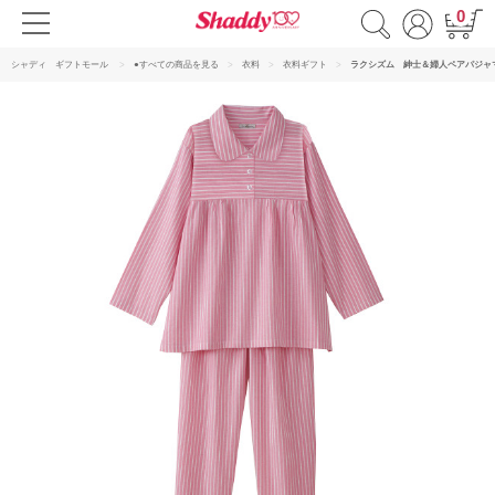
0
シャディ ギフトモール
●すべての商品を見る
衣料
衣料ギフト
ラクシズム 紳士＆婦人ペアパジャ