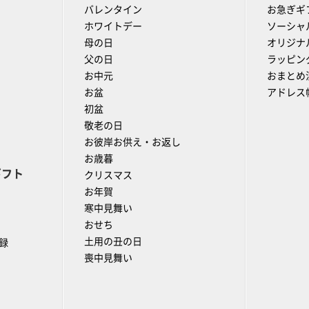
バレンタイン
お急ぎギ
ホワイトデー
ソーシャ
母の日
オリジナ
父の日
ラッピン
お中元
おまとめ
お盆
アドレス
初盆
敬老の日
お彼岸お供え・お返し
お歳暮
ギフト
クリスマス
お年賀
寒中見舞い
おせち
土用の丑の日
録
喪中見舞い