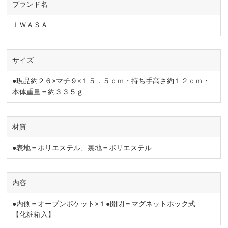
ブランド名
ＩＷＡＳＡ
サイズ
●現品約２６×マチ９×１５．５ｃｍ・持ち手高さ約１２ｃｍ・
本体重量＝約３３５ｇ
材質
●表地＝ポリエステル、裏地＝ポリエステル
内容
●内側＝オープンポケット×１●開閉＝マグネットホック式
【化粧箱入】