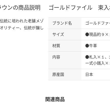
ラウンの商品説明
ゴールドファイル 束入
伝統に培われた老舗メゾ
ブランド名
ゴールドファ
オリティー、伝統が醸し
サイズ
●現品約９×
材質
●牛革
内容
●札入×１、
ー式小銭入×
原産国
日本
関連商品