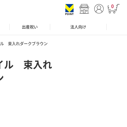
0
出産祝い
法人向け
ル 束入れダークブラウン
イル 束入れ
ン