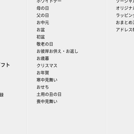
ホワイトデー
ソーシャ
母の日
オリジナ
父の日
ラッピン
お中元
おまとめ
お盆
アドレス
初盆
敬老の日
お彼岸お供え・お返し
お歳暮
ギフト
クリスマス
お年賀
寒中見舞い
おせち
土用の丑の日
録
喪中見舞い