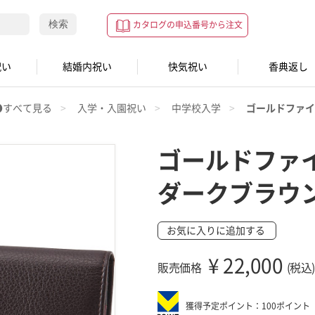
検索
カタログの申込番号から注文
祝い
結婚内祝い
快気祝い
香典返し
●すべて見る
入学・入園祝い
中学校入学
ゴールドファイ
ゴールドファ
ダークブラウ
お気に入りに追加する
¥
22,000
販売価格
(税込)
獲得予定ポイント：100ポイント