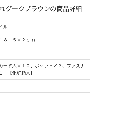
れ
ダークブラウンの商品詳細
イル
１８．５×２ｃｍ
カード入×１２、ポケット×２、ファスナ
１ 【化粧箱入】