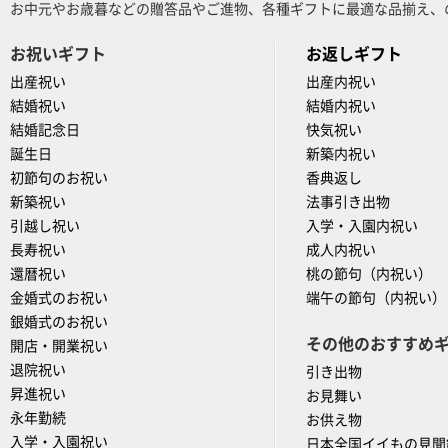
お中元やお歳暮などの贈答品やご進物、各種ギフトに最適な品揃え、
お祝いギフト
お返しギフト
出産祝い
出産内祝い
結婚祝い
結婚内祝い
結婚記念日
快気祝い
誕生日
新築内祝い
初節句のお祝い
香典返し
新築祝い
法事引き出物
引越し祝い
入学・入園内祝い
長寿祝い
成人内祝い
還暦祝い
桃の節句（内祝い）
金婚式のお祝い
端午の節句（内祝い）
銀婚式のお祝い
その他のおすすめ
開店・開業祝い
退院祝い
引き出物
昇進祝い
お見舞い
永年勤続
お供え物
入学・入園祝い
日本全国イイもの見聞