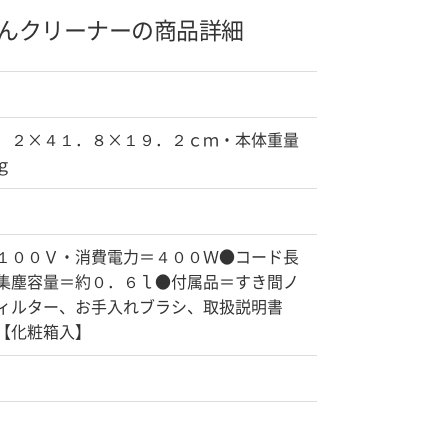
んクリーナーの商品詳細
．２×４１．８×１９．２ｃｍ・本体重量
ｇ
１００Ｖ・消費電力＝４００Ｗ●コード長
集塵容量＝約０．６ｌ●付属品＝すき間ノ
ィルター、お手入れブラシ、取扱説明書
【化粧箱入】