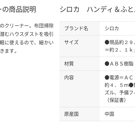
ーの商品説明
シロカ ハンディ＆ふと
のクリーナー。布団掃除
ブランド名
シロカ
潜むハウスダストを吸引
サイズ
●現品約２９
軽に使えるので、細かい
＝約２．１ｋ
きます。
材質
●ＡＢＳ樹脂
内容
●電源＝ＡＣ
約４．５ｍ●
ズル、予備フ
（保証書） 
原産国
中国