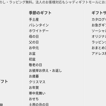
のし・ラッピング無料。法人のお客様対応もシャディギフトモールにおま
季節のギフト
ギフト
手土産
カタログ
バレンタイン
お急ぎギ
ホワイトデー
ソーシャ
母の日
オリジナ
父の日
ラッピン
お中元
おまとめ
お盆
アドレス
初盆
敬老の日
お彼岸お供え・お返し
お歳暮
ギフト
クリスマス
お年賀
寒中見舞い
おせち
土用の丑の日
録