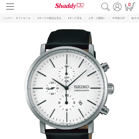
0
シャディ ギフトモール
●すべての商品を見る
●すべて見る
入学・入園祝い
中学校入学
セイコ