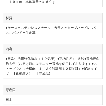
～１９ｃｍ・本体重量＝約６０ｇ
材質
●ケース＝ステンレススチール、ガラス＝カーブハードレック
ス、バンド＝牛皮革
内容
●日常生活用強化防水（１０気圧）●平均月差±１５秒●電池寿命
約３年（お届け時にはモニター電池を使用しております）●ス
トップウオッチ機能（１／２０秒計測１２時間計）●尾錠タイ
プ 【化粧箱入】 【完成品】
原産国
日本