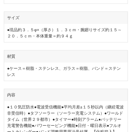
サイズ
●現品約３．５φ×（厚さ）１．３ｃｍ・腕廻りサイズ約１５～
２０．５ｃｍ・本体重量＝約９４ｇ
材質
●ケース＝樹脂・ステンレス、ガラス＝樹脂、バンド＝ステン
レス
内容
●１０気圧防水●電波受信機能●平均月差±１５秒以内（継続電波
非受信時）●タフソーラー（ソーラー充電システム）●ワールド
タイム（世界２９都市）●タイマー●時刻アラーム●バッテリー
充電警告機能●パワーセービング機能●日付・曜日表示●フルオ
ートカレンダー●バンド調整用専用冶具付属 【化粧箱入】