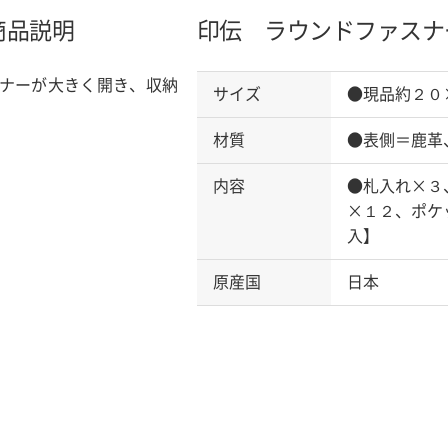
商品説明
印伝 ラウンドファスナ
ナーが大きく開き、収納
サイズ
●現品約２０
材質
●表側＝鹿革
内容
●札入れ×３
×１２、ポケ
入】
原産国
日本