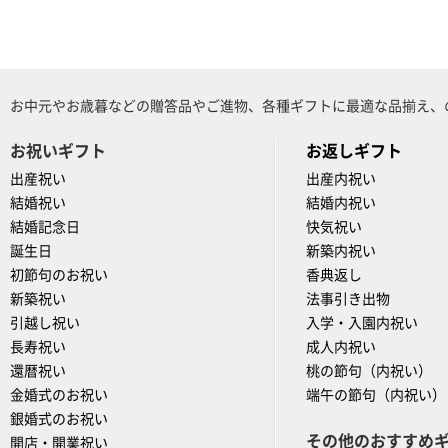
お中元やお歳暮などの贈答品やご進物、各種ギフトに最適な品揃え、
お祝いギフト
お返しギフト
出産祝い
出産内祝い
結婚祝い
結婚内祝い
結婚記念日
快気祝い
誕生日
新築内祝い
初節句のお祝い
香典返し
新築祝い
法事引き出物
引越し祝い
入学・入園内祝い
長寿祝い
成人内祝い
還暦祝い
桃の節句（内祝い）
金婚式のお祝い
端午の節句（内祝い）
銀婚式のお祝い
その他のおすすめ
開店・開業祝い