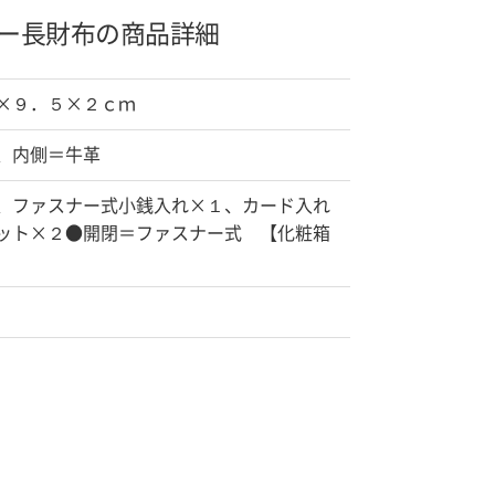
ー長財布の商品詳細
×９．５×２ｃｍ
、内側＝牛革
、ファスナー式小銭入れ×１、カード入れ
ット×２●開閉＝ファスナー式 【化粧箱