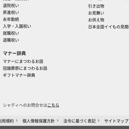
退院祝い
引き出物
昇進祝い
お見舞い
永年勤続
お供え物
入学・入園祝い
日本全国イイもの見聞
就職祝い
退職祝い
マナー辞典
マナーにまつわるお話
冠婚葬祭にまつわるお話
ギフトマナー辞典
シャディへのお問合せは
こちら
利用規約
個人情報保護方針
法令に基づく表記
サイトマップ