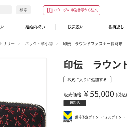
検索
カタログの申込番号から注文
祝い
結婚内祝い
快気祝い
香典返し
セサリー
バック・革小物
印伝 ラウンドファスナー長財布
印伝 ラウン
お気に入りに追加する
¥
55,000
販売価格
(税込)
送料込
獲得予定ポイント：250ポイント