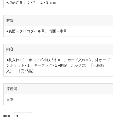
●現品約９．５×７．２×３ｃｍ
材質
●表面＝クロコダイル革、内面＝牛革
内容
●札入れ×２、ホック式小銭入れ×１、カード入れ×３、外オープ
ンポケット×１、キーフック×１●開閉＝ホック式 【化粧箱
入】 【完成品】
原産国
日本
数量