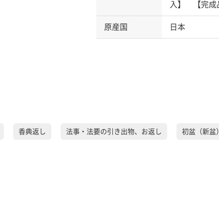
入】 【完成
原産国
日本
香典返し
法事・法要の引き出物、お返し
初盆（新盆