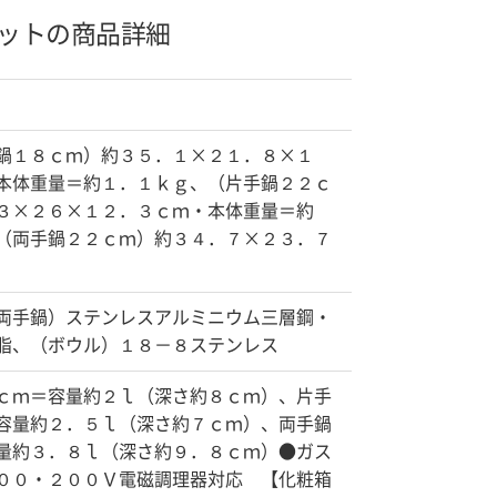
ットの商品詳細
鍋１８ｃｍ）約３５．１×２１．８×１
本体重量＝約１．１ｋｇ、（片手鍋２２ｃ
３×２６×１２．３ｃｍ・本体重量＝約
（両手鍋２２ｃｍ）約３４．７×２３．７
両手鍋）ステンレスアルミニウム三層鋼・
脂、（ボウル）１８－８ステンレス
ｃｍ＝容量約２ｌ（深さ約８ｃｍ）、片手
容量約２．５ｌ（深さ約７ｃｍ）、両手鍋
量約３．８ｌ（深さ約９．８ｃｍ）●ガス
００・２００Ｖ電磁調理器対応 【化粧箱