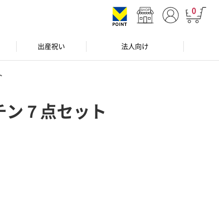
0
出産祝い
法人向け
ト
チン７点セット