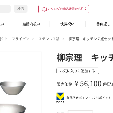
検索
カタログの申込番号から注文
祝い
結婚内祝い
快気祝い
香典返し
鍋ケトルフライパン
ステンレス鍋
柳宗理 キッチン７点セッ
柳宗理 キッ
お気に入りに追加する
¥
56,100
販売価格
(税込)
獲得予定ポイント：255ポイント