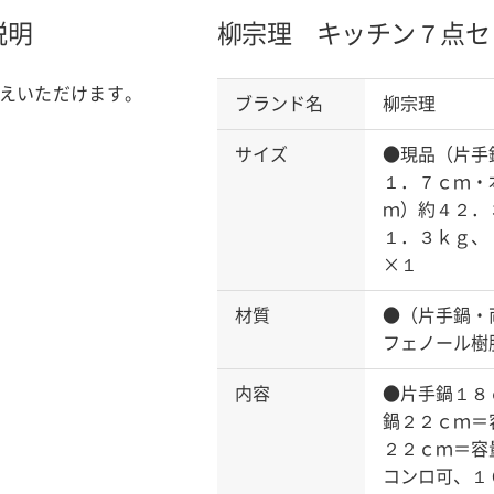
説明
柳宗理 キッチン７点セ
えいただけます。
ブランド名
柳宗理
サイズ
●現品（片手
１．７ｃｍ・
ｍ）約４２．
１．３ｋｇ、
×１
材質
●（片手鍋・
フェノール樹
内容
●片手鍋１８
鍋２２ｃｍ＝
２２ｃｍ＝容
コンロ可、１