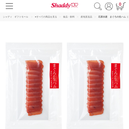
0
シャディ ギフトモール
●すべての商品を見る
食品・飲料
産地直送品
石原水産 まぐろの生ハム（