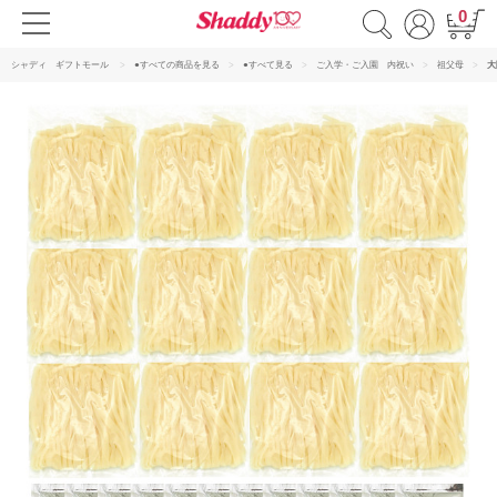
0
シャディ ギフトモール
●すべての商品を見る
●すべて見る
ご入学・ご入園 内祝い
祖父母
大